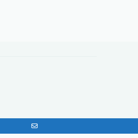
Email
DEL.BE