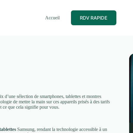
RDV RAPIDE
Accueil
rix d’une sélection de smartphones, tablettes et montres
ogie de mettre la main sur ces appareils prisés à des tarifs
t ce que cela signifie pour vous.
tablettes
Samsung, rendant la technologie accessible à un