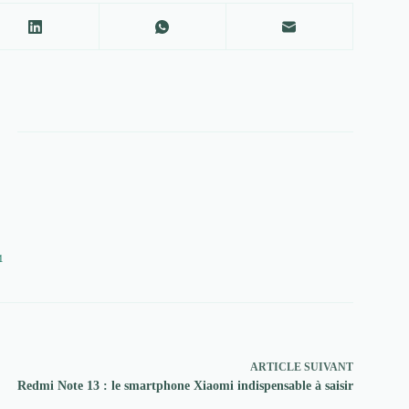
1
ARTICLE
SUIVANT
Redmi Note 13 : le smartphone Xiaomi indispensable à saisir