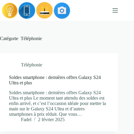
Passer
bengbengtoto
bengbengtoto
bengbengtoto
bengbengtoto
bengbengtoto
sembako4d
indosattoto
Nagihtoto
indosattoto
indosattoto
Toto Slot
Toto Slot
indosattoto
indosattoto
indosattoto
indosattoto
nagihtoto
cahayatoto
cahayatoto
mpo slot
toto togel
toto togel
cahayatoto
Mineraltoto
ohtogel
ohtogel
mineraltoto
mineraltoto
mineraltoto
mineraltoto
cahayatoto
slot gacor
slot gacor
slot gacor
toto slot
jual toto
situs toto
situs toto
toto slot
jualtoto
Balaitoto
Balaitoto
situs toto
Balaitoto
situs toto
Balaitoto
situs toto
situs toto
situs toto
situs toto
situs toto
toto slot
toto slot
jualtoto
jualtoto
jualtoto
jualtoto
sisi368
sisi368
sctvtogel
sctvtogel
sctvtogel
balaitoto
situs slot
situs slot
situs slot
situs slot
situs slot
situs slot
situs slot
au
contenu
Catégorie
Téléphonie
Téléphonie
Soldes smartphone : dernières offres Galaxy S24
Ultra et plus
Soldes smartphone : dernières offres Galaxy S24
Ultra et plus Le moment tant attendu des soldes est
enfin arrivé, et c’est l’occasion idéale pour mettre la
main sur le Galaxy S24 Ultra et d’autres
smartphones à prix réduit. Que vous…
Fadel
2 février 2025