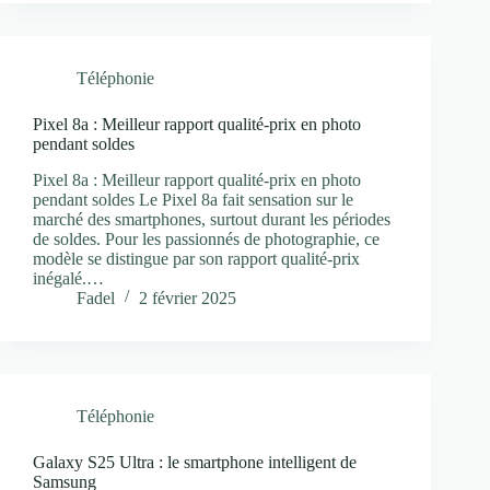
Téléphonie
Pixel 8a : Meilleur rapport qualité-prix en photo
pendant soldes
Pixel 8a : Meilleur rapport qualité-prix en photo
pendant soldes Le Pixel 8a fait sensation sur le
marché des smartphones, surtout durant les périodes
de soldes. Pour les passionnés de photographie, ce
modèle se distingue par son rapport qualité-prix
inégalé.…
Fadel
2 février 2025
Téléphonie
Galaxy S25 Ultra : le smartphone intelligent de
Samsung