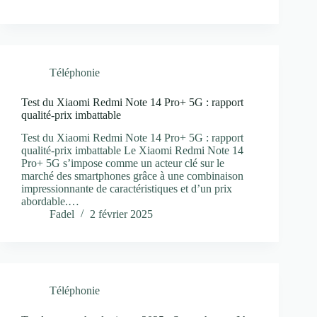
Téléphonie
Test du Xiaomi Redmi Note 14 Pro+ 5G : rapport
qualité-prix imbattable
Test du Xiaomi Redmi Note 14 Pro+ 5G : rapport
qualité-prix imbattable Le Xiaomi Redmi Note 14
Pro+ 5G s’impose comme un acteur clé sur le
marché des smartphones grâce à une combinaison
impressionnante de caractéristiques et d’un prix
abordable.…
Fadel
2 février 2025
Téléphonie