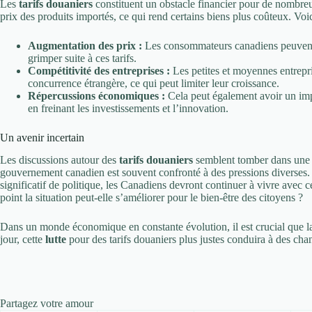
Les
tarifs douaniers
constituent un obstacle financier pour de nombreux
prix des produits importés, ce qui rend certains biens plus coûteux. Voi
Augmentation des prix :
Les consommateurs canadiens peuvent v
grimper suite à ces tarifs.
Compétitivité des entreprises :
Les petites et moyennes entrepri
concurrence étrangère, ce qui peut limiter leur croissance.
Répercussions économiques :
Cela peut également avoir un imp
en freinant les investissements et l’innovation.
Un avenir incertain
Les discussions autour des
tarifs douaniers
semblent tomber dans une lu
gouvernement canadien est souvent confronté à des pressions diverses.
significatif de politique, les Canadiens devront continuer à vivre avec 
point la situation peut-elle s’améliorer pour le bien-être des citoyens ?
Dans un monde économique en constante évolution, il est crucial que 
jour, cette
lutte
pour des tarifs douaniers plus justes conduira à des cha
Partagez votre amour