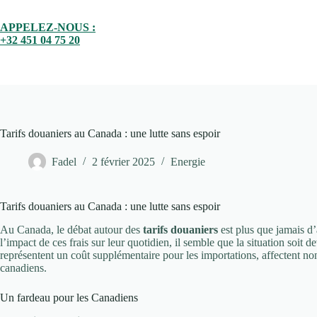
Passer
au
APPELEZ-NOUS :
contenu
+32 451 04 75 20
Tarifs douaniers au Canada : une lutte sans espoir
Fadel
2 février 2025
Energie
Tarifs douaniers au Canada : une lutte sans espoir
Au Canada, le débat autour des
tarifs douaniers
est plus que jamais d’
l’impact de ces frais sur leur quotidien, il semble que la situation soit d
représentent un coût supplémentaire pour les importations, affectent no
canadiens.
Un fardeau pour les Canadiens